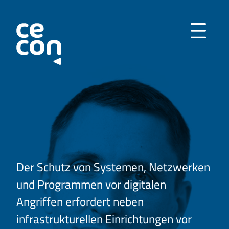
Direkt zum Inhalt
Der Schutz von Systemen, Netzwerken
und Programmen vor digitalen
Angriffen erfordert neben
infrastrukturellen Einrichtungen vor