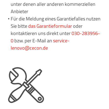
unter denen aller anderen kommerziellen
Anbieter
Für die Meldung eines Garantiefalles nutzen
Sie bitte
das Garantieformular
oder
kontaktieren uns direkt unter
030-283956-
0
bzw. per E-Mail an
service-
lenovo@cecon.de
Eine Liste von Komponenten im Abverkauf
finden Sie
hier
, abholbar in unserem Store in
Berlin. Preise sind Verhandlungsbasis und
garantiert unter denen aller anderen
kommerziellen Anbieter.