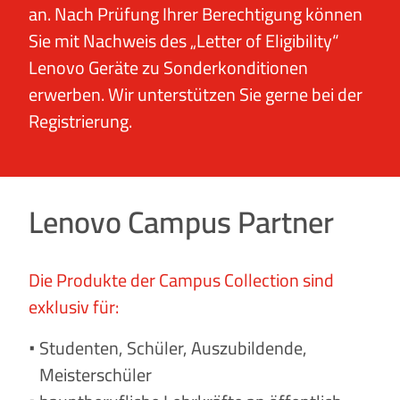
an. Nach Prüfung Ihrer Berechtigung können
Sie mit Nachweis des „Letter of Eligibility“
Lenovo Geräte zu Sonderkonditionen
erwerben. Wir unterstützen Sie gerne bei der
Registrierung.
Lenovo Campus Partner
Die Produkte der Campus Collection sind
exklusiv für:
Studenten, Schüler, Auszubildende,
Meisterschüler